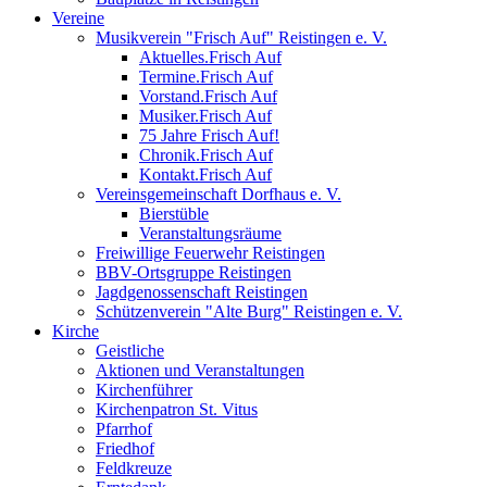
Vereine
Musikverein "Frisch Auf" Reistingen e. V.
Aktuelles.Frisch Auf
Termine.Frisch Auf
Vorstand.Frisch Auf
Musiker.Frisch Auf
75 Jahre Frisch Auf!
Chronik.Frisch Auf
Kontakt.Frisch Auf
Vereinsgemeinschaft Dorfhaus e. V.
Bierstüble
Veranstaltungsräume
Freiwillige Feuerwehr Reistingen
BBV-Ortsgruppe Reistingen
Jagdgenossenschaft Reistingen
Schützenverein "Alte Burg" Reistingen e. V.
Kirche
Geistliche
Aktionen und Veranstaltungen
Kirchenführer
Kirchenpatron St. Vitus
Pfarrhof
Friedhof
Feldkreuze