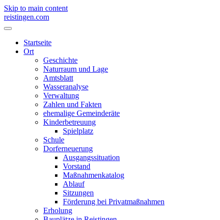
Skip to main content
reistingen.com
Startseite
Ort
Geschichte
Naturraum und Lage
Amtsblatt
Wasseranalyse
Verwaltung
Zahlen und Fakten
ehemalige Gemeinderäte
Kinderbetreuung
Spielplatz
Schule
Dorferneuerung
Ausgangssituation
Vorstand
Maßnahmenkatalog
Ablauf
Sitzungen
Förderung bei Privatmaßnahmen
Erholung
Bauplätze in Reistingen