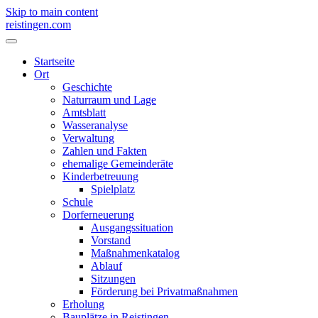
Skip to main content
reistingen.com
Startseite
Ort
Geschichte
Naturraum und Lage
Amtsblatt
Wasseranalyse
Verwaltung
Zahlen und Fakten
ehemalige Gemeinderäte
Kinderbetreuung
Spielplatz
Schule
Dorferneuerung
Ausgangssituation
Vorstand
Maßnahmenkatalog
Ablauf
Sitzungen
Förderung bei Privatmaßnahmen
Erholung
Bauplätze in Reistingen