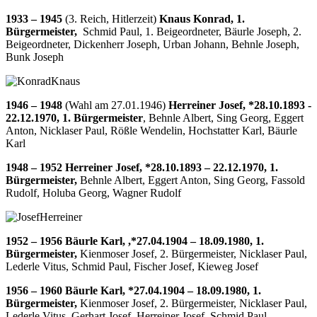
1933 – 1945
(3. Reich, Hitlerzeit)
Knaus Konrad, 1.
Bürgermeister,
Schmid Paul, 1. Beigeordneter, Bäurle Joseph, 2.
Beigeordneter, Dickenherr Joseph, Urban Johann, Behnle Joseph,
Bunk Joseph
1946 – 1948
(Wahl am 27.01.1946)
Herreiner Josef, *28.10.1893 -
22.12.1970, 1. Bürgermeister
, Behnle Albert, Sing Georg, Eggert
Anton, Nicklaser Paul, Rößle Wendelin, Hochstatter Karl, Bäurle
Karl
1948 – 1952
Herreiner Josef, *28.10.1893 – 22.12.1970, 1.
Bürgermeister,
Behnle Albert, Eggert Anton, Sing Georg, Fassold
Rudolf, Holuba Georg, Wagner Rudolf
1952 – 1956
Bäurle Karl, ,*27.04.1904 – 18.09.1980, 1.
Bürgermeister,
Kienmoser Josef, 2. Bürgermeister, Nicklaser Paul,
Lederle Vitus, Schmid Paul, Fischer Josef, Kieweg Josef
1956 – 1960
Bäurle Karl, *27.04.1904 – 18.09.1980, 1.
Bürgermeister,
Kienmoser Josef, 2. Bürgermeister, Nicklaser Paul,
Lederle Vitus, Gerhart Josef, Herreiner Josef, Schmid Paul