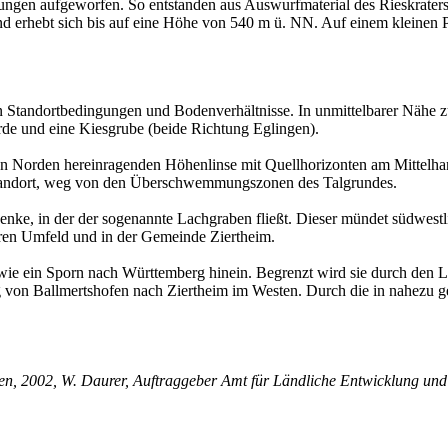
ungen aufgeworfen. So entstanden aus Auswurfmaterial des Rieskrater
nd erhebt sich bis auf eine Höhe von 540 m ü. NN. Auf einem kleinen Pl
 Standortbedingungen und Bodenverhältnisse. In unmittelbarer Nähe zu
rde und eine Kiesgrube (beide Richtung Eglingen).
on Norden hereinra­genden Höhenlinse mit Quellhorizonten am Mittelhan
­standort, weg von den Überschwemmungszonen des Talgrundes.
lsenke, in der der sogenannte Lachgraben fließt. Dieser mündet südwest
eren Umfeld und in der Gemeinde Ziertheim.
 wie ein Sporn nach Württemberg hinein. Begrenzt wird sie durch den L
von Ballmertshofen nach Ziertheim im Westen. Durch die in nahezu ge
, 2002, W. Daurer, Auftraggeber Amt für Ländliche Entwicklung und 