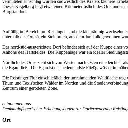
vermuteten Einschlag wurden südwestlich des Kraters kleinere Erheb
Dieser Kegelberg liegt etwa einen Kilometer östlich des Ortsrandes u
Burgstandort.
Auffällig im Bereich um Reistingen sind die kleinräumig wechselnden
unterhalb des Ortes), ein Steinbruch, aus dem Jurakalk gewon­nen wu
Das nord-süd-ausgerichtete Dorf befindet sich auf der Kuppe einer v
Anhöhe des Härtsfeldes. Die Kuppenlage war ein idealer Siedlungs
Nördlich des Ortes zieht sich von Westen nach Osten eine leichte Ta
die Egau fließt. Die Egau ist das bedeutendste Fließgewässer im näh
Die Reistinger Flur einschließlich der umrahmenden Waldfläche ragt
Thurn und Taxis'schen Wälder im Norden und die Straßenverbindung 
Zentrum einer gerodeten Zone.
entnommen aus
Denkmalpflegerischer Erhebungsbogen zur Dorferneuerung Reistingen
Ort