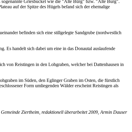
s sogenannte Griesbuckel wie die "Alte Bürg" bzw. "Alte Burg".
a­teau auf der Spitze des Hügels befand sich der ehemalige
einander befinden sich eine stillgelegte Sandgrube (nordwestlich
g. Es handelt sich dabei um eine in das Donautal auslaufende
lich von Reistingen in den Lohgraben, welcher bei Dattenhausen in
ohgraben im Süden, den Eglinger Graben im Osten, die fürstlich
schlossener Form umliegenden Wälder erscheint Reistingen als
Gemeinde Ziertheim, redaktionell überarbeitet 2009, Armin Dauser