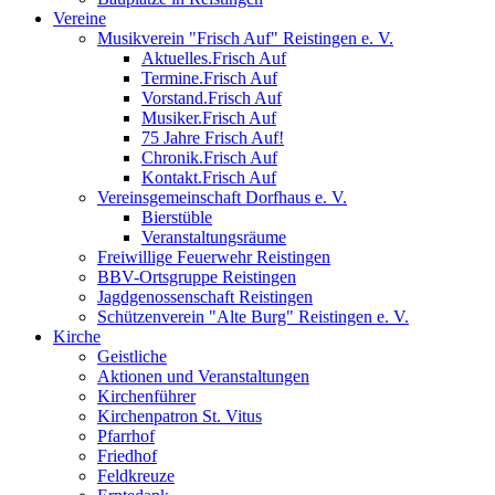
Vereine
Musikverein "Frisch Auf" Reistingen e. V.
Aktuelles.Frisch Auf
Termine.Frisch Auf
Vorstand.Frisch Auf
Musiker.Frisch Auf
75 Jahre Frisch Auf!
Chronik.Frisch Auf
Kontakt.Frisch Auf
Vereinsgemeinschaft Dorfhaus e. V.
Bierstüble
Veranstaltungsräume
Freiwillige Feuerwehr Reistingen
BBV-Ortsgruppe Reistingen
Jagdgenossenschaft Reistingen
Schützenverein "Alte Burg" Reistingen e. V.
Kirche
Geistliche
Aktionen und Veranstaltungen
Kirchenführer
Kirchenpatron St. Vitus
Pfarrhof
Friedhof
Feldkreuze