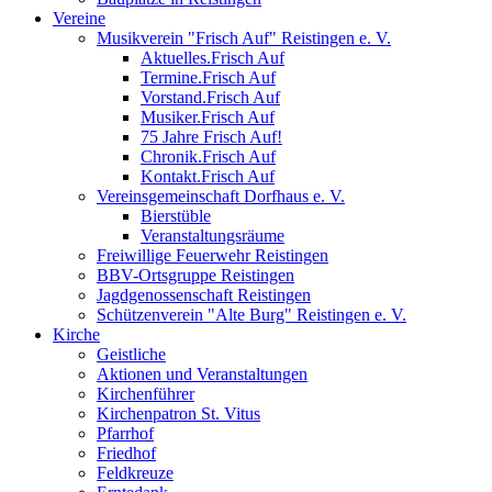
Vereine
Musikverein "Frisch Auf" Reistingen e. V.
Aktuelles.Frisch Auf
Termine.Frisch Auf
Vorstand.Frisch Auf
Musiker.Frisch Auf
75 Jahre Frisch Auf!
Chronik.Frisch Auf
Kontakt.Frisch Auf
Vereinsgemeinschaft Dorfhaus e. V.
Bierstüble
Veranstaltungsräume
Freiwillige Feuerwehr Reistingen
BBV-Ortsgruppe Reistingen
Jagdgenossenschaft Reistingen
Schützenverein "Alte Burg" Reistingen e. V.
Kirche
Geistliche
Aktionen und Veranstaltungen
Kirchenführer
Kirchenpatron St. Vitus
Pfarrhof
Friedhof
Feldkreuze