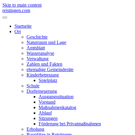
Skip to main content
reistingen.com
Startseite
Ort
Geschichte
Naturraum und Lage
Amtsblatt
Wasseranalyse
Verwaltung
Zahlen und Fakten
ehemalige Gemeinderäte
Kinderbetreuung
Spielplatz
Schule
Dorferneuerung
Ausgangssituation
Vorstand
Maßnahmenkatalog
Ablauf
Sitzungen
Förderung bei Privatmaßnahmen
Erholung
Bauplätze in Reistingen