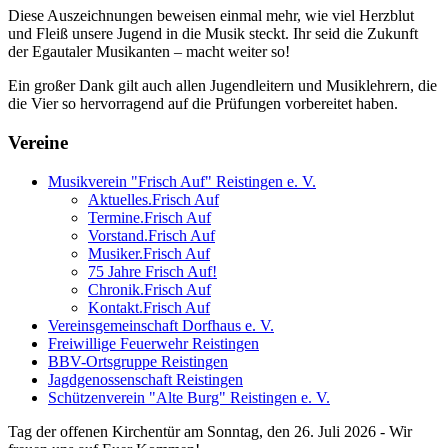
Diese Auszeichnungen beweisen einmal mehr, wie viel Herzblut
und Fleiß unsere Jugend in die Musik steckt. Ihr seid die Zukunft
der Egautaler Musikanten – macht weiter so!
Ein großer Dank gilt auch allen Jugendleitern und Musiklehrern, die
die Vier so hervorragend auf die Prüfungen vorbereitet haben.
Vereine
Musikverein "Frisch Auf" Reistingen e. V.
Aktuelles.Frisch Auf
Termine.Frisch Auf
Vorstand.Frisch Auf
Musiker.Frisch Auf
75 Jahre Frisch Auf!
Chronik.Frisch Auf
Kontakt.Frisch Auf
Vereinsgemeinschaft Dorfhaus e. V.
Freiwillige Feuerwehr Reistingen
BBV-Ortsgruppe Reistingen
Jagdgenossenschaft Reistingen
Schützenverein "Alte Burg" Reistingen e. V.
Tag der offenen Kirchentür am Sonntag, den 26. Juli 2026 - Wir